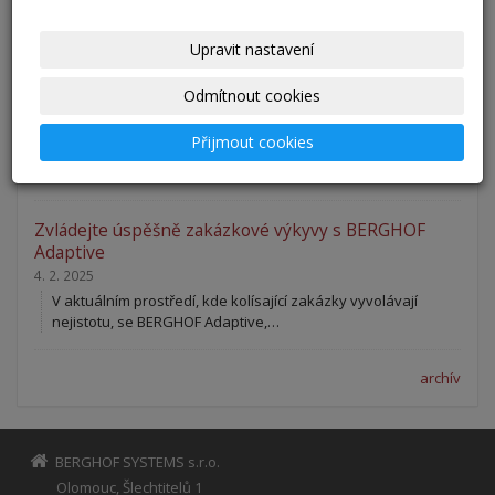
Integrace ERP bez dlouhých projektů: BERGHOF Adaptive
nově podporuje Microsoft Dynamics 365…
Upravit nastavení
2N TELEKOMUNIKACE a.s. nasazuje digitální dvojče
Odmítnout cookies
organizace
23. 6. 2025
Přijmout cookies
Společnost 2N TELEKOMUNIKACE a.s. je od roku 2015 velmi
spokojeným uživatelem softwarového řešení…
Zvládejte úspěšně zakázkové výkyvy s BERGHOF
Adaptive
4. 2. 2025
V aktuálním prostředí, kde kolísající zakázky vyvolávají
nejistotu, se BERGHOF Adaptive,…
archív
BERGHOF SYSTEMS s.r.o.
Olomouc, Šlechtitelů 1