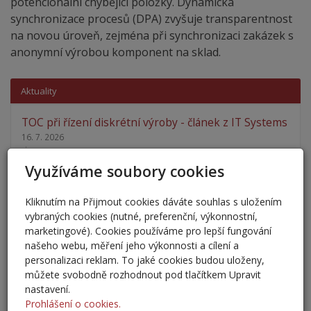
potencionální chybějící položky. Dynamická
synchronizace procesů (DPA) zvyšuje transparentnost
na novou úroveň, zejména při synchronizaci zakázek s
anonymní výrobou komponent na sklad.
Aktuality
TOC při řízení diskrétní výroby - článek z IT Systems
16. 7. 2026
Teorie omezení (Theory of Constraints, TOC) patří k
nejcitovanějším koncepcím průmyslového…
Využíváme soubory cookies
Golfová paralela
Kliknutím na Přijmout cookies dáváte souhlas s uložením
vybraných cookies (nutné, preferenční, výkonnostní,
13. 7. 2026
marketingové). Cookies používáme pro lepší fungování
Na golfovém hřišti si člověk uvědomí jednu zajímavou
našeho webu, měření jeho výkonnosti a cílení a
věc.Nestačí přemýšlet jen nad další ranou.…
personalizaci reklam. To jaké cookies budou uloženy,
můžete svobodně rozhodnout pod tlačítkem Upravit
Integrace Business Central
nastavení.
27. 5. 2026
Prohlášení o cookies.