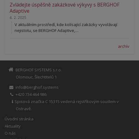
Zvládejte úspěšně zakázkové výkyvy s BERGHOF
Adaptive
4. 2. 2025
V aktuálním prostředí, kde kolísající zakázky vyvolávají
nejistotu, se BERGHOF Adaptive,…
archív
BERGHOF SYSTEMS s.r.o.
Olomouc, Šlechtitelů 1
info@berghof.systems
+420 734 464 986
Spisová značka C 15315 vedená rejstříkovým soudem v
Ostravě.
Úvodní stránka
Aktuality
O nás