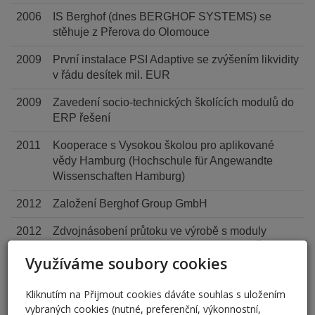
2006
IS Berghof (dnes BERGHOF SYSTEMS) se
stěhuje z Přerova do Olomouce
2009
První instalace PSI Adaptive se zvýšením likvidity
v řádu desítek mil. EUR
2009
Zavedení socio-technických školících modulů do
ERP řešení
2011
Kooperace s Vysokou školou pro aplikované
vědy Hamburg (Hochschule für Angewandte
Wissenschaften Hamburg)
2012
Založení Berghof Group GmbH
2012
Zdvojnásobení průtoku ve výrobě s moduly
BERGHOF Adaptive/DPA u zákazníka v ČR
Využíváme soubory cookies
2013
Založení Berghof Systems USA Inc
Kliknutím na Přijmout cookies dáváte souhlas s uložením
2015
Změna názvu IS Berghof s.r.o. na BERGHOF
vybraných cookies (nutné, preferenční, výkonnostní,