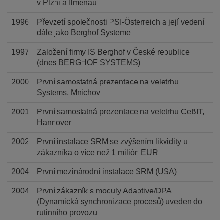
v Plzni a Ilmenau
1996
Převzetí společnosti PSI-Österreich a její vedení
dále jako Berghof Systeme
1997
Založení firmy IS Berghof v České republice
(dnes BERGHOF SYSTEMS)
2000
První samostatná prezentace na veletrhu
Systems, Mnichov
2001
První samostatná prezentace na veletrhu CeBIT,
Hannover
2002
První instalace SRM se zvýšením likvidity u
zákazníka o více než 1 milión EUR
2004
První mezinárodní instalace SRM (USA)
2004
První zákazník s moduly Adaptive/DPA
(Dynamická synchronizace procesů) uveden do
rutinního provozu