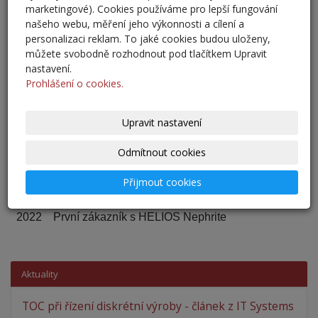
SYSTEMS s.r.o.
marketingové). Cookies používáme pro lepší fungování
našeho webu, měření jeho výkonnosti a cílení a
2016
Návratnost projektu implementace BERGHOF
personalizaci reklam. To jaké cookies budou uloženy,
Adaptive/SRM u zákazníka v ČR 2 měsíce
můžete svobodně rozhodnout pod tlačítkem Upravit
nastavení.
2019
Naši zákazníci 2N TELEKOMUNIKACE a
Prohlášení o cookies.
Pellenc s.r.o. dosáhli s podporou našeho řešení
obchodně neúspěšnějšího roku v historii
Upravit nastavení
2021
SRM-PRO obdrželo certifikaci od Komory
logistických auditorů
Odmítnout cookies
Přijmout cookies
2021
Vstup do partnerské sítě HELIOS OPEN
2022
První zákazník s HELIOS Nephrite
Aktuality
TOC při řízení diskrétní výroby - článek z IT Systems