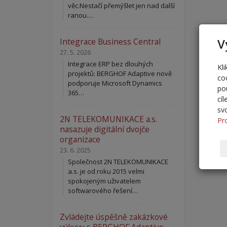
věc.Nestačí přemýšlet jen nad další
ranou.…
V
Integrace Business Central
27. 5. 2026
Integrace ERP bez dlouhých
Kl
projektů: BERGHOF Adaptive nově
co
podporuje Microsoft Dynamics
po
365…
cí
sv
2N TELEKOMUNIKACE a.s.
Pr
nasazuje digitální dvojče
organizace
23. 6. 2025
Společnost 2N TELEKOMUNIKACE
a.s. je od roku 2015 velmi
spokojeným uživatelem
softwarového řešení…
Zvládejte úspěšně zakázkové
výkyvy s BERGHOF Adaptive