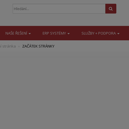
Hledat
NAŠE ŘEŠENÍ
ERP SYSTÉMY
SLUŽBY + PODPORA
í stránka
ZAČÁTEK STRÁNKY