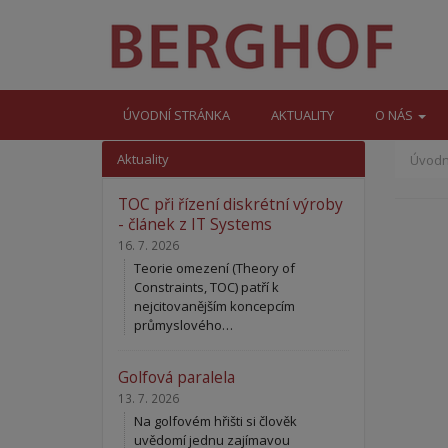
ÚVODNÍ STRÁNKA
AKTUALITY
O NÁS
Aktuality
Úvodn
TOC při řízení diskrétní výroby
- článek z IT Systems
16. 7. 2026
Teorie omezení (Theory of
Constraints, TOC) patří k
nejcitovanějším koncepcím
průmyslového…
Golfová paralela
13. 7. 2026
Na golfovém hřišti si člověk
uvědomí jednu zajímavou