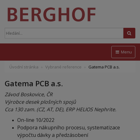
Hled
Menu
Úvodní stránka
Vybrané reference
Gatema PCB a.s.
Gatema PCB a.s.
Závod Boskovice, ČR
Výrobce desek plošných spojů
Cca 130
zam
. (CZ, AT, DE), ERP HELIOS Nephrite.
On-line 10/2022
Podpora nákupního procesu, systematizace
výpočtu dávky a předzásobení