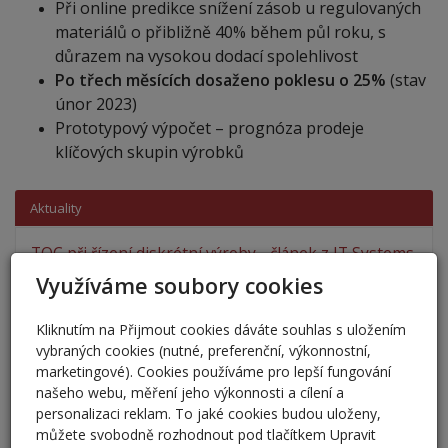
Při online predikce snížení zásob u regulovaných
materiálů o přibližně 40% během půl roku, s
důrazem na vysokou dodací spolehlivost
Po třech měsících dosaženo poklesu o 25%
(stav
únor 2023)
Prototypový výpočet – prognóza prodeje
klíčových skupin výrobků
Aktuality
TOC při řízení diskrétní výroby - článek z IT Systems
16. 7. 2026
Využíváme soubory cookies
Teorie omezení (Theory of Constraints, TOC) patří k
nejcitovanějším koncepcím průmyslového…
Kliknutím na Přijmout cookies dáváte souhlas s uložením
vybraných cookies (nutné, preferenční, výkonnostní,
Golfová paralela
marketingové). Cookies používáme pro lepší fungování
13. 7. 2026
našeho webu, měření jeho výkonnosti a cílení a
Na golfovém hřišti si člověk uvědomí jednu zajímavou
personalizaci reklam. To jaké cookies budou uloženy,
věc.Nestačí přemýšlet jen nad další ranou.…
můžete svobodně rozhodnout pod tlačítkem Upravit